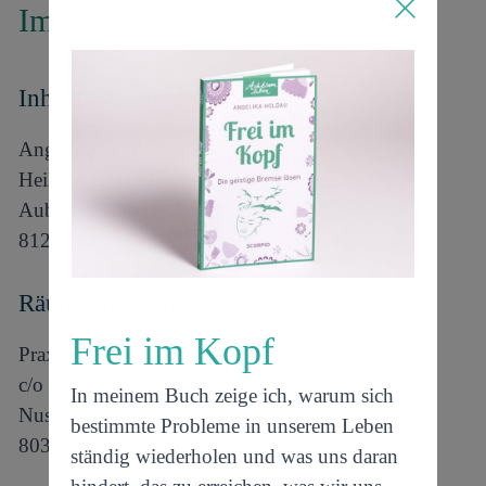
Impressum
Inhaltlich verantwortlich
Angelika Holdau
Heilpraktikerin für Psychotherapie (HeilprG)
Aubinger Allee 48
81248 München
Räumlichkeiten
Frei im Kopf
Praxis für Traumatherapie und Psychotherapie
c/o Praxis am Nussbaumpark
In meinem Buch zeige ich, warum sich
Nussbaumstr. 14
bestimmte Probleme in unserem Leben
80336 München
ständig wiederholen und was uns daran