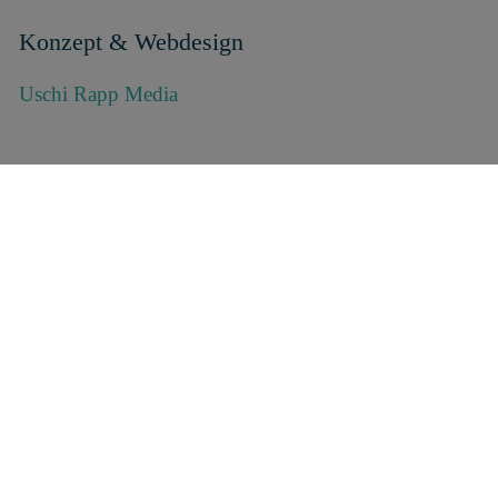
Konzept & Webdesign
Uschi Rapp Media
Hinweise zum Urheberrecht
Die durch mich erstellten Inhalte und Werke auf
diesen Seiten unterliegen dem deutschen
Urheberrecht. Die Vervielfältigung, Bearbeitung,
Verbreitung und jede Art der Verwertung außerhalb
der Grenzen des Urheberrechtes bedürfen meiner
schriftlichen Zustimmung.
Downloads und Kopien
dieser Seite sind nicht gestattet.
Soweit die Inhalte auf dieser Seite nicht von mir selbst