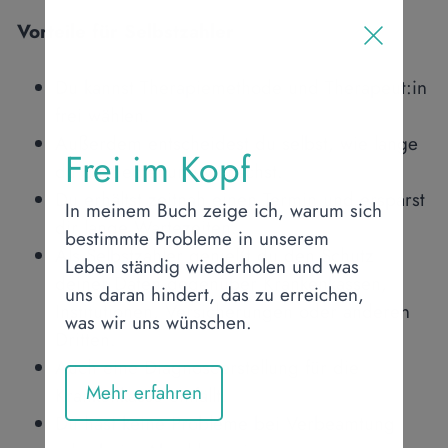
Vorteile für Selbstzahler
Du kannst Therapiemethode und Therapeut:in
frei wählen.
Außerdem entscheidest du selbst, wie lange
Frei im Kopf
du dir Begleitung wünschst.
Du erhältst zeitnah einen Termin und ersparst
In meinem Buch zeige ich, warum sich
dir lange Wartezeiten.
bestimmte Probleme in unserem
Als Selbstzahler genießt du den Schutz
Leben ständig wiederholen und was
deiner Daten gegenüber Krankenkassen,
uns daran hindert, das zu erreichen,
Institutionen, Versicherungen oder anderen
was wir uns wünschen.
Dritten.
Auch eine Diagnoseerstellung für die
Mehr erfahren
Krankenkasse entfällt.
Du hast keine Probleme bei Verbeamtung